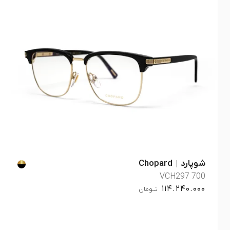
شوپارد
Chopard
VCH297 700
114.240.000
تــومان