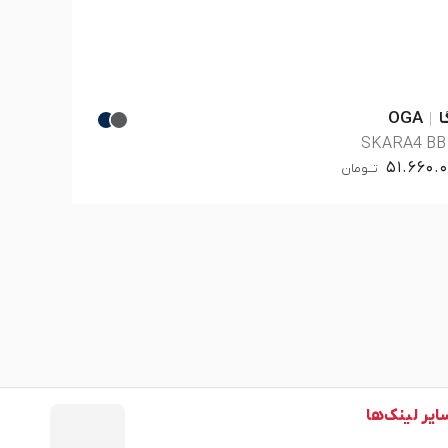
ا
OGA
SKARA4 BB
51.660.
تــومان
ایر لینک‌ها