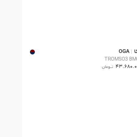
ا
OGA
TROMSO3 BM
43.680.0
تــومان