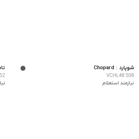
شوپارد
Chopard
تام
52
VCHL48 508
نیازمند استعلام
نیا