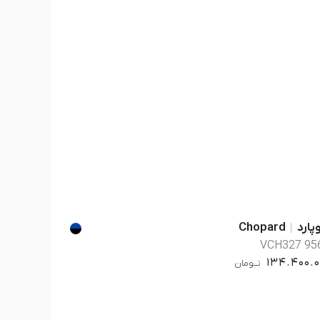
ارد
Chopard
VCH327 95
134.400.0
تــومان