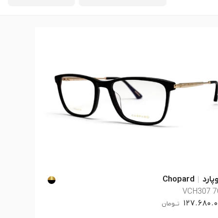
ارد
Chopard
VCH307 7
127.680.
تــومان