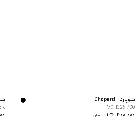
شوپارد
Chopard
شوپ
6K
VCH326 700
00
132.300.000
تــومان