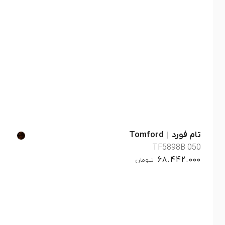
تام فورد
Tomford
TF5898B 050
68.442.000
تــومان