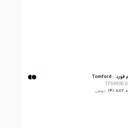
 فورد
Tomford
TF5993B 0
141.882.
تــومان