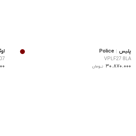
پلیس
Police
اوگ
07
VPLF27 8LA
00
30.870.000
تــومان