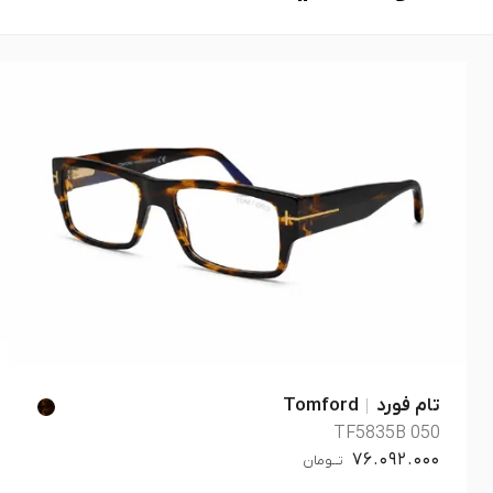
تام فورد
Tomford
TF5835B 050
76.092.000
تــومان