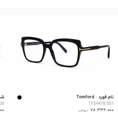
تام فورد
Tomford
شوپ
00
TF5947B 001
000
78.336.000
تــومان