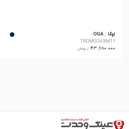
اوگا
OGA
TROMSO4 BM11
43.680.000
تــومان