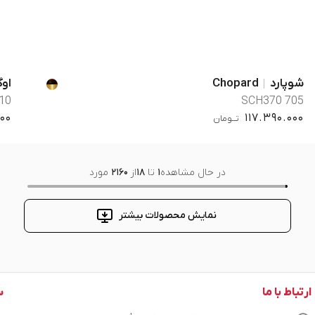
شوپارد
Chopard
اوگ
10
SCH370 705
000
117.390.000
تــومان
در حال مشاهده
1
تا
18
از
2160
مورد
نمایش محصولات بیشتر
ارتباط با ما
س