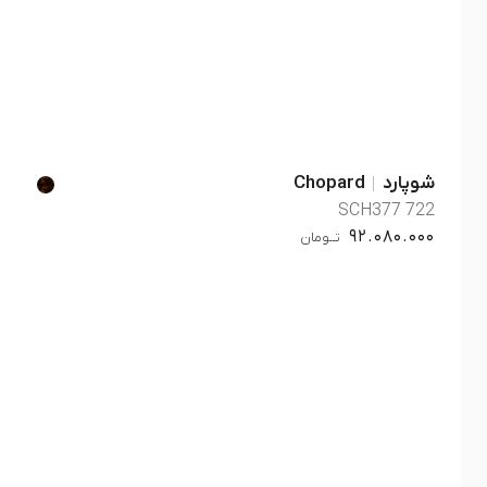
شوپارد
Chopard
SCH377 722
92.080.000
تــومان