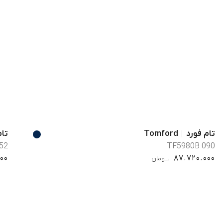
تام فورد
Tomford
تام
52
TF5980B 090
000
87.720.000
تــومان