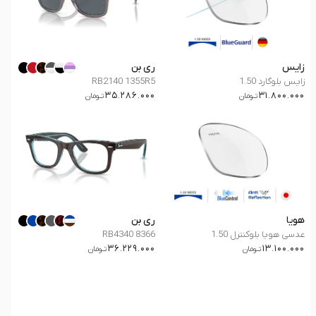
زایس
ری بن
زایس بلوگارد 1.50
RB2140 1355R5
35.286.000
31.800.000
تــومان
تــومان
هویا
ری بن
عدسی هویا بلوکنترل 1.50
RB4340 8366
36.229.000
13.100.000
تــومان
تــومان