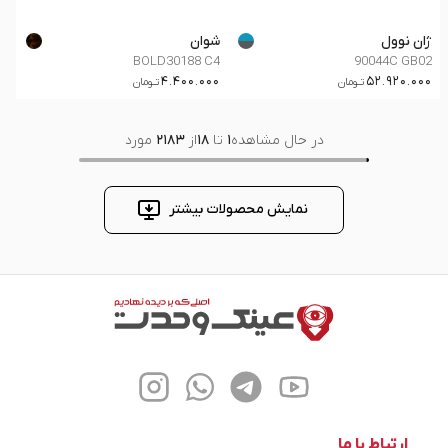
ژان نوول
شوان
BOLD30188 C4
90044C GB02
4.400.000
52.920.000
تــومان
تــومان
در حال مشاهده
1
تا
18
از
2183
مورد
نمایش محصولات بیشتر
ارتباط با ما