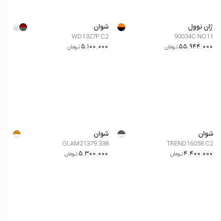
ژان نوول
شوان
WD1327P C2
90034C NO11
5.100.000
55.944.000
تــومان
تــومان
شوان
شوان
GLAM21379 338
TREND16058 C2
5.300.000
4.400.000
تــومان
تــومان