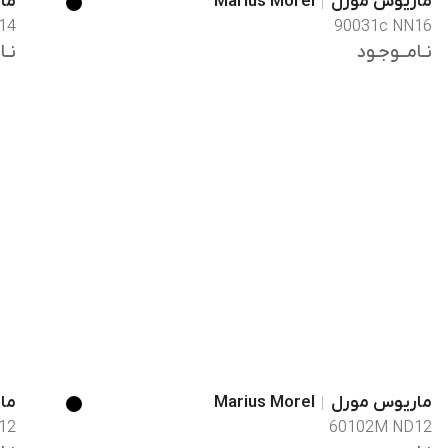
ماریوس مورل
Marius Morel
ما
14
90031c NN16
نـامــوجـود
نـا
ماریوس مورل
Marius Morel
ما
12
60102M ND12