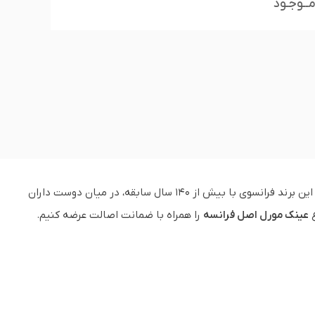
مــوجـود
، یکی از نمادهای اصالت، نوآوری و طراحی هنرمندانه در صنعت اپتیک جهان است. این برند فرانسوی با بیش از 140 سال سابقه، در میان دوست داران
ع
عینک مورل اصل فرانسه
را همراه با ضمانت اصالت عرضه کنیم.