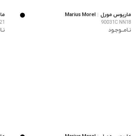
ماریوس مورل
Marius Morel
ما
21
90031C NN18
نـامــوجـود
نـا