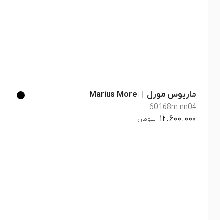
ماریوس مورل
Marius Morel
60168m nn04
12.600.000
تــومان