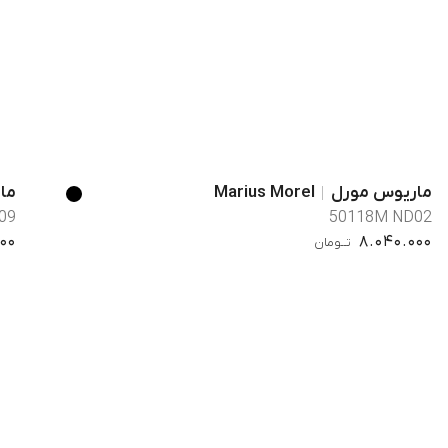
ماریوس مورل
Marius Morel
ما
D09
50118M ND02
00
8.040.000
تــومان