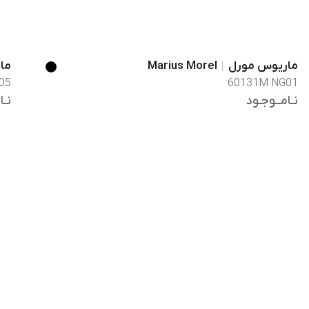
ماریوس مورل
Marius Morel
ما
05
60131M NG01
نـامــوجـود
نـا