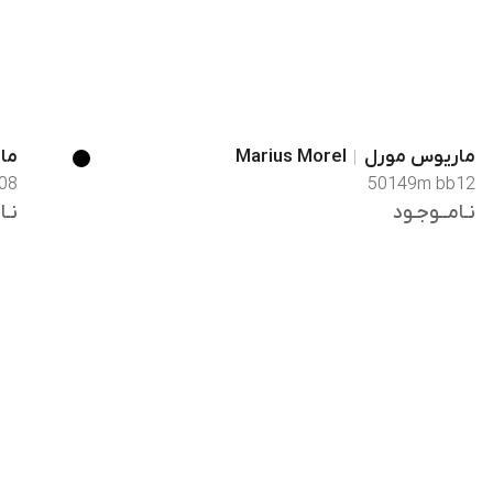
ماریوس مورل
Marius Morel
ما
08
50149m bb12
نـامــوجـود
نـا