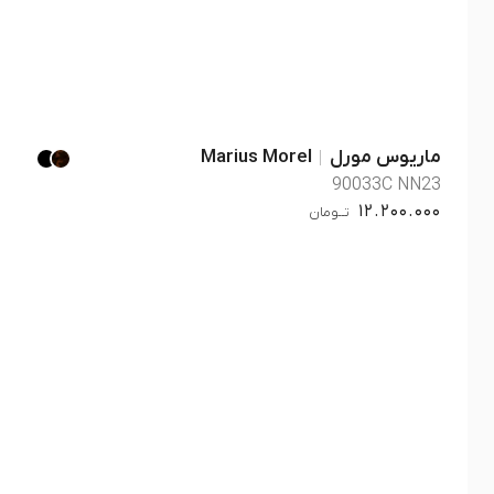
ماریوس مورل
Marius Morel
90033C NN23
12.200.000
تــومان