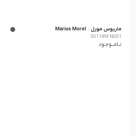
ماریوس مورل
Marius Morel
50114M NG01
نـامــوجـود