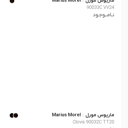
ماریوس مورل
Marius Morel
90033C VV24
نـامــوجـود
ماریوس مورل
Marius Morel
Clovis 90032C TT20