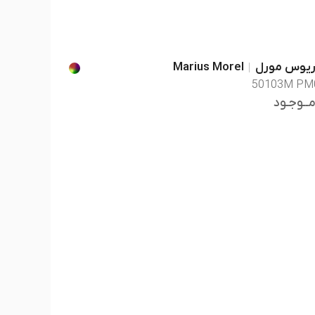
ریوس مورل
Marius Morel
50103M PM
مــوجـود