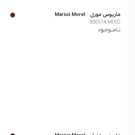
ماریوس مورل
Marius Morel
80057A MD02
نـامــوجـود