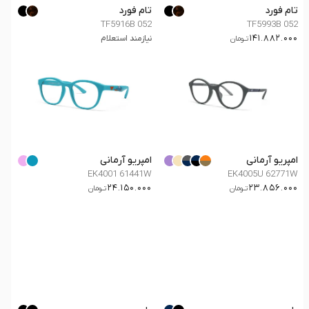
تام فورد
تام فورد
TF5916B 052
TF5993B 052
141.882.000
نیازمند استعلام
تــومان
امپریو آرمانی
امپریو آرمانی
EK4001 61441W
EK4005U 62771W
24.150.000
23.856.000
تــومان
تــومان