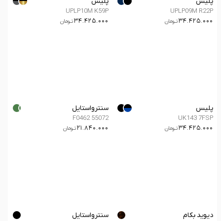
پلیس
پلیس
UPLP10M K59P
UPLP09M R22P
34.425.000
34.425.000
تــومان
تــومان
پلیس
سنترواستایل
F0462 55072
UK143 7FSP
21.840.000
34.425.000
تــومان
تــومان
دیوید بکام
سنترواستایل