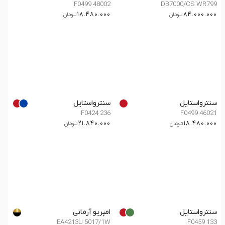
F0499 48002
DB7000/CS WR799
18.480.000
84.000.000
تــومان
تــومان
سنترواستایل
سنترواستایل
F0424 236
F0499 46021
21.840.000
18.480.000
تــومان
تــومان
سنترواستایل
امپریو آرمانی
EA4213U 5017/1W
F0459 133