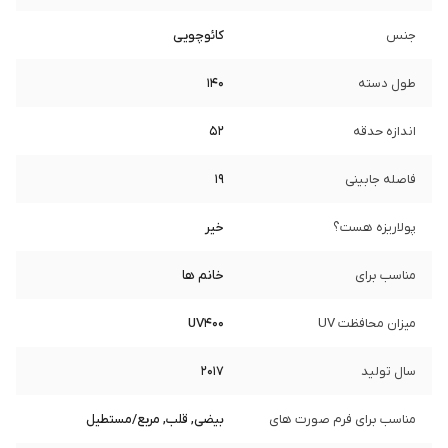
جنس
کائوچویی
طول دسته
140
اندازه حدقه
52
فاصله جابینی
19
پولاریزه هست؟
خیر
مناسب برای
خانم ها
میزان محافظت UV
UV400
سال تولید
2017
مناسب برای فرم صورت های
بیضی, قلب, مربع/مستطیل