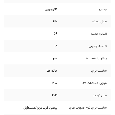
جنس
کائوچویی
طول دسته
140
اندازه حدقه
56
فاصله جابینی
18
پولاریزه هست؟
خیر
مناسب برای
خانم ها
میزان محافظت UV
400
سال تولید
2021
مناسب برای فرم صورت های
بیضی, گرد, مربع/مستطیل