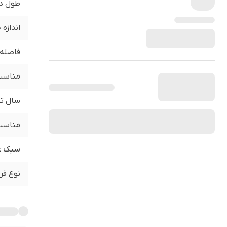
طول د
اندازه
فاصله 
مناسب 
سال تو
مناسب 
سبک ع
نوع فر