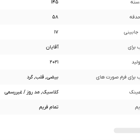
سته
145
 حدقه
58
جابینی
17
برای
آقایان
لید
2021
برای فرم صورت های
بیضی, قلب, گرد
ینک
کلاسیک, مد روز / غیررسمی
یم
تمام فریم