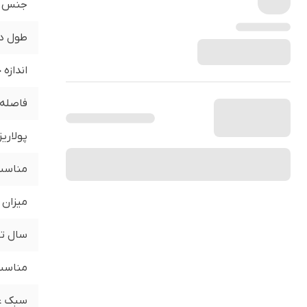
جنس
طول د
اندازه
فاصله 
پولاری
مناسب 
میزان 
سال تو
مناسب 
سبک ع