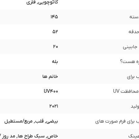
کائوچویی, فلزی
سته
145
 حدقه
52
جابینی
20
زه هست؟
بله
برای
خانم ها
محافظت UV
UV400
لید
2021
برای فرم صورت های
بیضی, قلب, مربع/مستطیل
ینک
خاص, سبک طراح ها, مد روز /