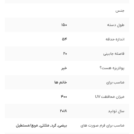
جنس
طول دسته
150
اندازه حدقه
54
فاصله جابینی
20
پولاریزه هست؟
خیر
مناسب برای
خانم ها
میزان محافظت UV
400
سال تولید
2018
مناسب برای فرم صورت های
بیضی, گرد, مثلثی, مربع/مستطیل