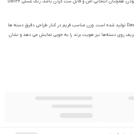
متفاوت جلوه جذابی ایجاد می‌کند. اگر به دنبال فریمی هستید که در عین متفاوت بودن، همچنان انتخابی امن و قابل ست کردن باشد، رنگ عسلی DB1126
در بخش کیفیت ساخت، این مدل از متریال باکیفیت و استاندارد برند David Beckham تولید شده است. وزن مناسب فریم در کنار طراحی دقیق دسته‌ ها
ف روی دسته‌ها نیز هویت برند را به خوبی نمایش می‌ دهد و نشان