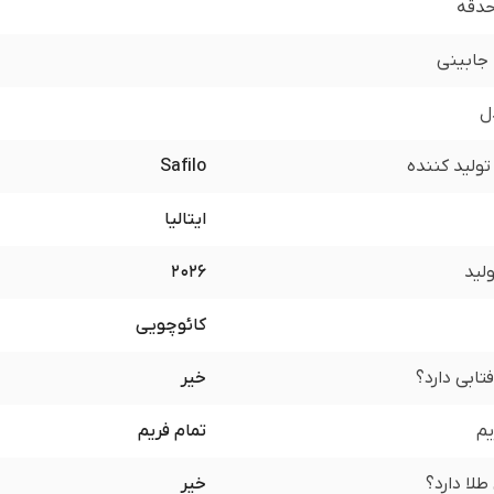
 حدقه
جابینی
ل
ولید کننده
Safilo
ایتالیا
لید
2026
کائوچویی
تابی دارد؟
خیر
یم
تمام فریم
لا دارد؟
خیر