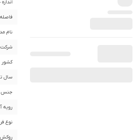
اندازه
فاصله 
نام مد
شرکت ت
کشور
سال تو
جنس
رویه آف
نوع فر
روکش ط