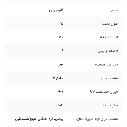
جنس
کائوچویی
طول دسته
135
اندازه حدقه
56
فاصله جابینی
16
پولاریزه هست؟
خیر
مناسب برای
خانم ها
میزان محافظت UV
400
سال تولید
2021
مناسب برای فرم صورت های
بیضی, گرد, مثلثی, مربع/مستطیل