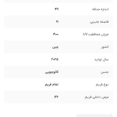
اندازه حدقه
49
فاصله جابینی
21
میزان محافظت UV
400
کشور
چین
سال تولید
2025
جنس
کائوچویی
نوع فریم
تمام فریم
عرض داخلی فریم
126