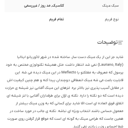
سبک عینک
کلاسیک, مد روز / غیررسمی
نوع فریم
تمام فریم
توضیحات
شاید جز این از یک عینک دست ساز، ساخته شده در شهر لائوریانو ایتالیا
(Lauriano, Italy) نمی شد انتظار داشت. مثل همیشه تکنولوژی مختص به خود
پرسول که معروف به مفلکتو یا Meflecto در این عینک دیده می شه. این
قابلیت باعث می شه عینک انعطافی دوچندان پیدا کنه و هم چنین کیفیت اش
در مقابل آسیب پذیری نیز بالاتر بره. لنزهای این عینک آفتابی نیز شیشه ی حرارت
دیده است که دو نکته را داره. نکته ی اوّل برای طرفداران آفتابی با لنز شیشه ای
اتفاق فوق العاده ای است امّا شاید برای کسانی که به وزن عینک بیشتر از
معمول حساس باشند انتخاب ویژه ای نباشه. نکته ی جالب در مورد ساخت در
همین جاست که طراحی عینک به گونه ای است که موقع قرار گرفتن روی صورت
شما احساس وزن زیادی نمی کنید.