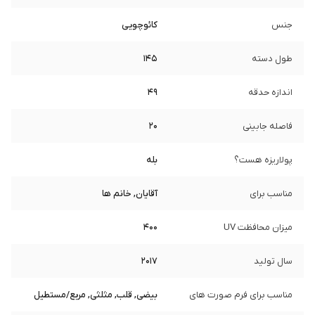
جنس
کائوچویی
طول دسته
145
اندازه حدقه
49
فاصله جابینی
20
پولاریزه هست؟
بله
مناسب برای
آقایان, خانم ها
میزان محافظت UV
400
سال تولید
2017
مناسب برای فرم صورت های
بیضی, قلب, مثلثی, مربع/مستطیل