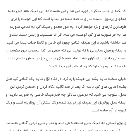
امّا نکته ی جالب دیگر در مورد این مدل این هست که این عینک هم مثل بقیه
مدلهای پرسول، دست ساز و ساخته شده در ایتالیا است که این فرصت را برای
طرفداران کارهای ویژه فراهم کرده. به طور معمول عینک گرد به تمامی صورت
ها، به جز صورت های گرد توصیه می شه. اگر آقا هستید، و ریش نسبتا بلندی
هم داشته باشید با این عینک آفتابی چهره ای خاص و کاملا جذاب پیدا می کنید.
و اینکه پرسول مدلهایی را که تولید می کنه سعی می کنه محبوب بین هنرمندان،
موسیقی دانها و بازیگران باشه. نماد همیشگی پرسول نیز در بخش تقاطع بدنه
با دسته نیز وجود داره که وجه تمایز این برند هست.
خیلی سخت شاید بشه این عینک را رد کرد. در نگاه اوّل شاید یک آفتابی گرد مثل
بقیه آفتابی های گرد باشه امّا بعد از چند ثانیه نگاه کردن و امتحان کردن این
مدل، متوجه می شید که در عین سادگی چه قدر عینک خاصی به صورت دارید. و
اینکه مدل پولاریزه این عینک نیز تولید شده. رنگ مشکی آن پولاریزه است و رنگ
قهوه ای آن ساده است
و برای کسانی که عینک طبی استفاده می کنند و دنبال طبی کردن آفتابی هستند،
این گزینه را به شدت توصیه می کنیم. چرا که همه چیز این مدل آماده است تا