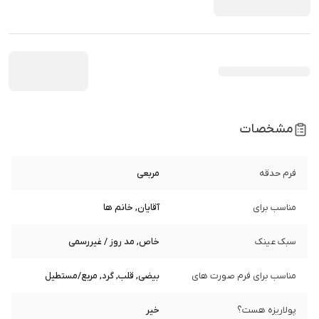
مشخصات
فرم حدقه
مربعی
مناسب برای
آقایان, خانم ها
سبک عینک
خاص, مد روز / غیررسمی
مناسب برای فرم صورت های
بیضی, قلب, گرد, مربع/مستطیل
پولاریزه هست؟
خیر