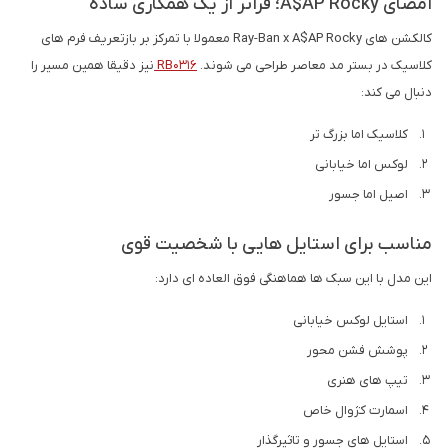
امضای A$AP Rocky؛ فراتر از یک همکاری ساده
کالکشن های Ray-Ban x A$AP Rocky معمولا با تمرکز بر بازتعریف فرم های
کلاسیک در بستر مد معاصر طراحی می شوند.
RB0316
نیز دقیقا همین مسیر را
دنبال می کند:
کلاسیک اما بزرگ تر
لوکس اما خیابانی
اصیل اما جسور
مناسب برای استایل هایی با شخصیت قوی
این مدل با این سبک ها هماهنگی فوق العاده ای دارد:
استایل لوکس خیابانی
پوشش فشن محور
تیپ های هنری
اسمارت کژوال خاص
استایل های جسور و تاثیرگذار