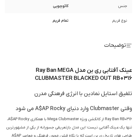
جنس
کائوچویی
نوع فریم
تمام فریم
توضیحات
عینک آفتابی ری بن مدل Ray Ban MEGA
CLUBMASTER BLACKED OUT RB0316
تلفیق استایل نمادین با انرژی فرهنگی مدرن
وقتی Clubmaster وارد دنیای A$AP Rocky می شود
Ray Ban RB0316 از کالکشن ویژه Mega Clubmaster با همکاری A$AP Rocky،
تنها یک عینک آفتابی نیست؛ این مدل بازتعریفی جسورانه از یکی از مشهورترین
طراحی های تاریخ ری بن است که با نگاه فشن محور، فرهنگی و معاصر A$AP