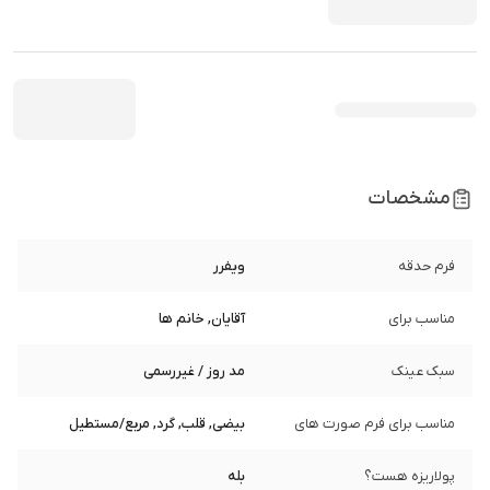
مشخصات
فرم حدقه
ویفرر
مناسب برای
آقایان, خانم ها
سبک عینک
مد روز / غیررسمی
مناسب برای فرم صورت های
بیضی, قلب, گرد, مربع/مستطیل
پولاریزه هست؟
بله