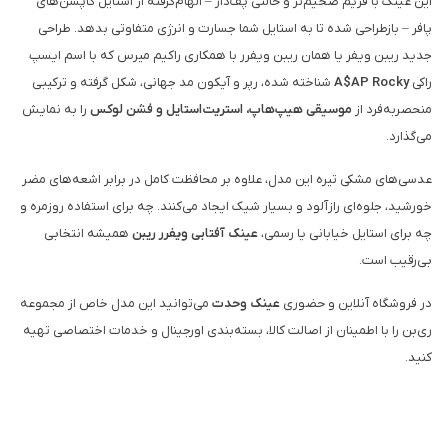
این عینک با فریم ضخیم‌تر و حالتی پف‌دار – الهام‌گرفته از استایل کاپشن‌های
پافر – بازطراحی شده تا به استایل شما جسارت و انرژی متفاوتی بدهد. طراحی
جدید ریبن ویفر یا همان ریبن ویفرر با همکاری راکیم میرس که با اسم ایسپ
راکی
A$AP Rocky
شناخته شده، رپر و آیکون مد جهانی، شکل گرفته و ترکیبی
منحصربه‌فرد از
موسیقی هیپ‌هاپ، استریت‌استایل و فشن لوکس
را به نمایش
می‌گذارد.
عدسی‌های مشکی تیره این مدل، علاوه بر محافظت کامل در برابر اشعه‌های مضر
خورشید، جلوه‌ای رازآلود و بسیار شیک ایجاد می‌کنند. چه برای استفاده روزمره و
چه برای استایل خیابانی یا رسمی،
عینک آفتابی ویفرر ریبن
همیشه انتخابی
بی‌رقیب است.
در فروشگاه آنلاین و حضوری
عینک وحدت
می‌توانید این مدل خاص از مجموعه
ری‌بن را با اطمینان از اصالت کالا، بسته‌بندی اورجینال و خدمات اختصاصی تهیه
کنید.