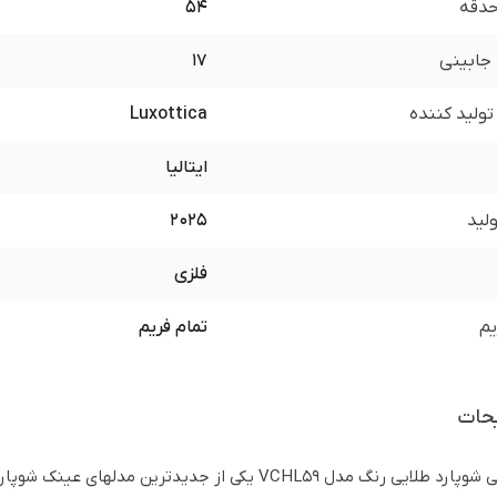
 حدقه
54
جابینی
17
ولید کننده
Luxottica
ایتالیا
لید
2025
فلزی
یم
تمام فریم
حات
عینک طبی شوپارد طلایی رنگ مدل VCHL59 یکی از جدی