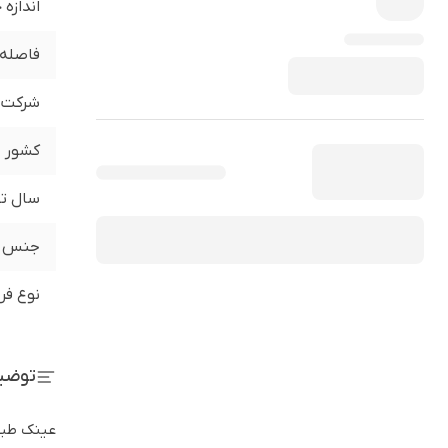
اندازه
فاصله 
شرکت ت
کشور
سال تو
جنس
نوع فر
توضی