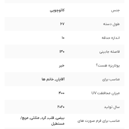
جنس
کائوچویی
طول دسته
67
اندازه حدقه
10
فاصله جابینی
130
پولاریزه هست؟
خیر
مناسب برای
آقایان, خانم ها
میزان محافظت UV
400
سال تولید
2020
بیضی, قلب, گرد, مثلثی, مربع/
مناسب برای فرم صورت های
مستطیل