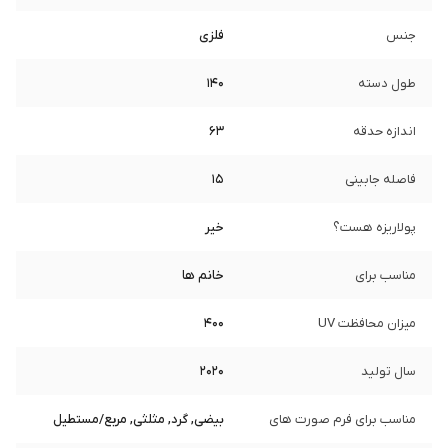
جنس
فلزی
طول دسته
140
اندازه حدقه
63
فاصله جابینی
15
پولاریزه هست؟
خیر
مناسب برای
خانم ها
میزان محافظت UV
400
سال تولید
2020
مناسب برای فرم صورت های
بیضی, گرد, مثلثی, مربع/مستطیل