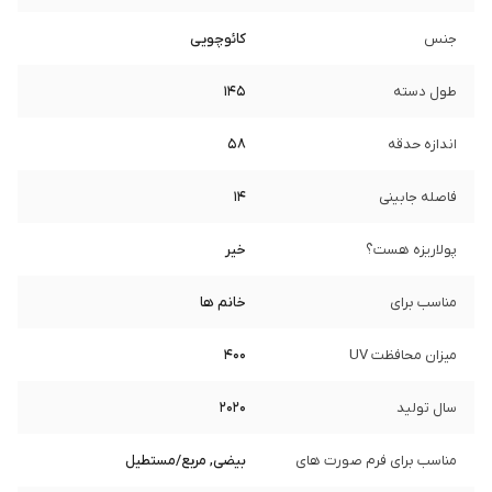
جنس
کائوچویی
طول دسته
145
اندازه حدقه
58
فاصله جابینی
14
پولاریزه هست؟
خیر
مناسب برای
خانم ها
میزان محافظت UV
400
سال تولید
2020
مناسب برای فرم صورت های
بیضی, مربع/مستطیل