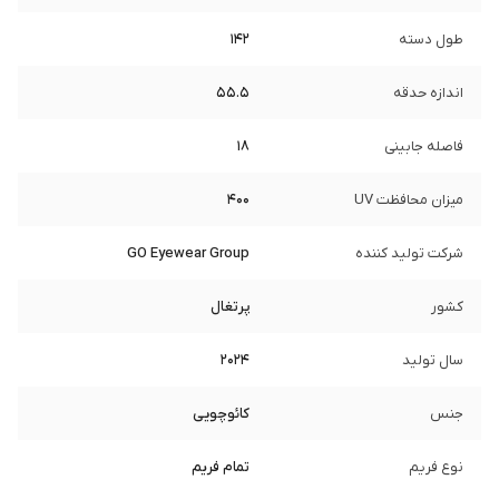
طول دسته
142
اندازه حدقه
55.5
فاصله جابینی
18
میزان محافظت UV
400
شرکت تولید کننده
GO Eyewear Group
کشور
پرتغال
سال تولید
2024
جنس
کائوچویی
نوع فریم
تمام فریم