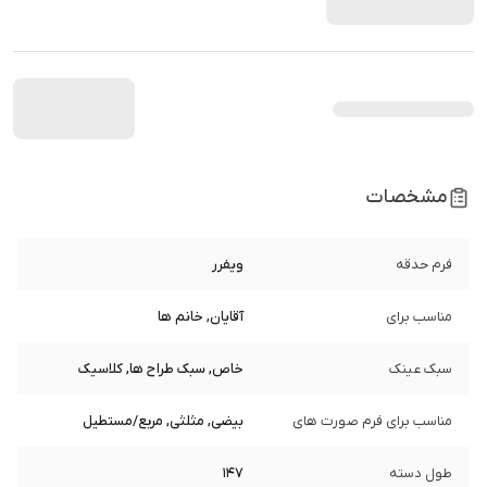
مشخصات
فرم حدقه
ویفرر
مناسب برای
آقایان, خانم ها
سبک عینک
خاص, سبک طراح ها, کلاسیک
مناسب برای فرم صورت های
بیضی, مثلثی, مربع/مستطیل
طول دسته
147