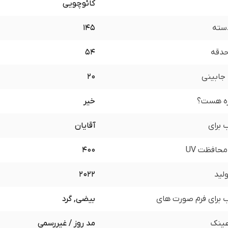
کائوچویی
سته
145
 حدقه
54
جابینی
20
زه هست؟
خیر
برای
آقایان
محافظت UV
400
لید
2022
برای فرم صورت های
بیضی, گرد
ینک
مد روز / غیررسمی