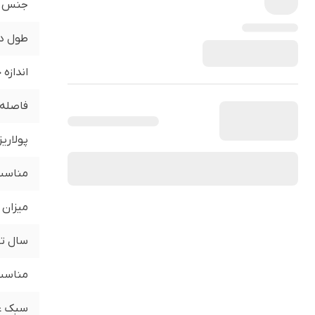
جنس
طول د
اندازه
فاصله 
پولاری
مناسب 
میزان 
سال تو
مناسب 
سبک ع