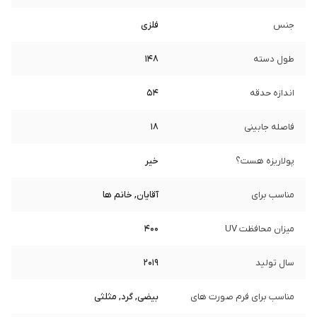
جنس
فلزی
طول دسته
148
اندازه حدقه
54
فاصله جابینی
18
پولاریزه هست؟
خیر
مناسب برای
آقایان, خانم ها
میزان محافظت UV
400
سال تولید
2019
مناسب برای فرم صورت های
بیضی, گرد, مثلثی