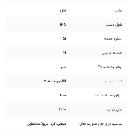
جنس
فلزی
طول دسته
145
اندازه حدقه
51
فاصله جابینی
19
پولاریزه هست؟
خیر
مناسب برای
آقایان, خانم ها
میزان محافظت UV
400
سال تولید
2020
مناسب برای فرم صورت های
بیضی, گرد, مربع/مستطیل