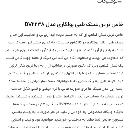
توضیحات
خاص ترین عینک طبی بولگاری مدل BV2238
خاص ترین شش ضلعی ای که به چشم دیده اید! زیبایی و جذابیت این مدل
عینک طبی زنانه بولگاری در کالکشن جدیدش به قدری چشم گیر است که نمی
شود به راحتی از آن گذشت. به زوایای منحصر به فرد آن نگاه کنید برای هر خانمی
که متفاوت می پوشد و متفاوت نگاه می کند این عینک از همه جهت کامل است،
یک شش ضلعی ویژه که نگین صورتی درخشانی آن را به زیبا ترین شکل تزئین
کرده است و همان سنگ زیبا را در انتهای دسته ی باریک و طلایی رنگ خواهیم
دید ، فریم فلزی به رنگ طلایی که با جواهرات دست ساز طراحی و ساخته شده
است. این مدل عینک ها برای صورت هایی با فرم بیضی و قلبی شکل مناسب
ترین انتخاب به حساب می آیند و اگر اهل متمایز بودن هستید و همیشه سلیقه
مخصوص به خودتان را دارید مدل BV2238 بولگاری هم در سبد خرید شما
جایگاه جایگاه مخصوص به خودش را دارد. در هر صورت با به چشم داشتن
همچین فریمی شما قطعا به درخشانی خورشید خواهید بود و تیپ و استایل
شما با اطرافیانت بسیار متفاوت می شود، پس این فریم با این زوایای جسورانه