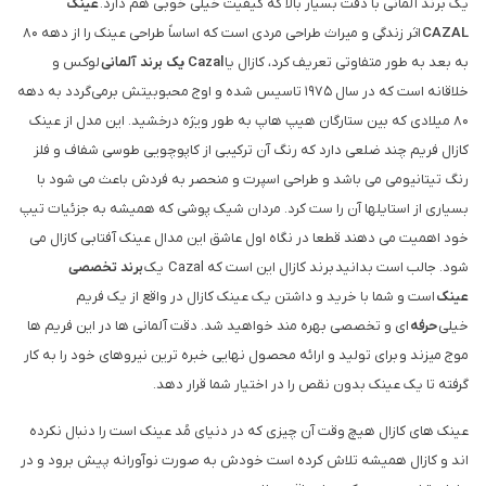
یک برند آلمانی با دقت بسیار بالا که کیفیت خیلی خوبی هم دارد.
عینک
CAZAL
اثر زندگی و میراث طراحی مردی است که اساساً طراحی عینک را از دهه 80
به بعد به طور متفاوتی تعریف کرد، کازال یا
Cazal یک برند آلمانی
لوکس و
خلاقانه است که در سال 1975 تاسیس شده و اوج محبوبیتش برمی‌گردد به دهه
80 میلادی که بین ستارگان هیپ هاپ به طور ویژه درخشید. این مدل از عینک
کازال فریم چند ضلعی دارد که رنگ آن ترکیبی از کاپوچویی طوسی شفاف و فلز
رنگ تیتانیومی می باشد و طراحی اسپرت و منحصر به فردش باعث می شود با
بسیاری از استایلها آن را ست کرد. مردان شیک پوشی که همیشه به جزئیات تیپ
خود اهمیت می دهند قطعا در نگاه اول عاشق این مدال عینک آفتابی کازال می
شود. جالب است بدانید برند کازال این است که Cazal یک
برند تخصصی
عینک
است و شما با خرید و داشتن یک عینک کازال در واقع از یک فریم
خیلی
حرفه
ای و تخصصی بهره مند خواهید شد. دقت آلمانی ها در این فریم ها
موج میزند و برای تولید و ارائه محصول نهایی خبره ترین نیروهای خود را به کار
گرفته تا یک عینک بدون نقص را در اختیار شما قرار دهد.
عینک های کازال هیچ وقت آن چیزی که در دنیای مُد عینک است را دنبال نکرده
اند و کازال همیشه تلاش کرده است خودش به صورت نوآورانه پیش برود و در