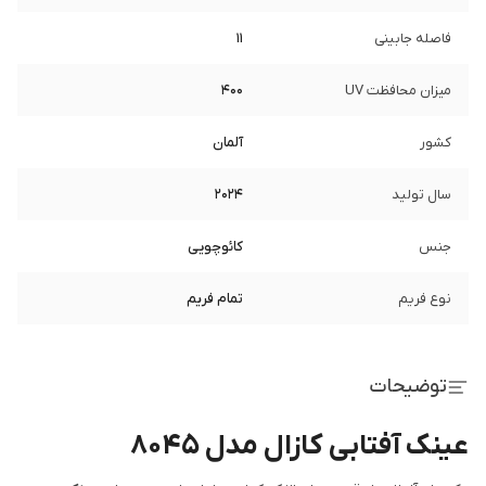
فاصله جابینی
11
میزان محافظت UV
400
کشور
آلمان
سال تولید
2024
جنس
کائوچویی
نوع فریم
تمام فریم
توضیحات
عینک آفتابی کازال مدل 8045