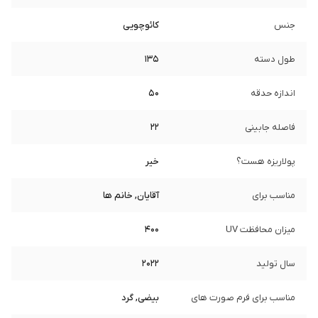
جنس
کائوچویی
طول دسته
135
اندازه حدقه
50
فاصله جابینی
22
پولاریزه هست؟
خیر
مناسب برای
آقایان, خانم ها
میزان محافظت UV
400
سال تولید
2022
مناسب برای فرم صورت های
بیضی, گرد