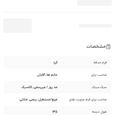
مشخصات
فرم حدقه
گرد
مناسب برای
خانم ها, آقایان
سبک عینک
مد روز / غیررسمی, کلاسیک
مناسب برای فرم صورت های
مربع/مستطیل, بیضی, مثلثی
طول دسته
145