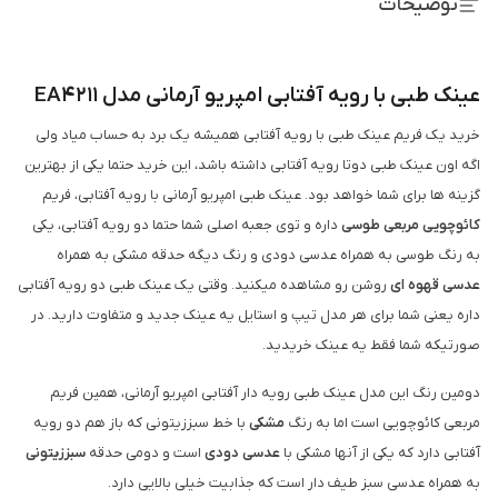
توضیحات
عینک طبی با رویه آفتابی امپریو آرمانی مدل EA4211
خرید یک فریم عینک طبی با رویه آفتابی همیشه یک برد به حساب میاد ولی
اگه اون عینک طبی دوتا رویه آفتابی داشته باشد، این خرید حتما یکی از بهترین
گزینه ها برای شما خواهد بود. عینک طبی امپریو آرمانی با رویه آفتابی، فریم
کائوچویی مربعی طوسی
داره و توی جعبه اصلی شما حتما دو رویه آفتابی، یکی
به رنگ طوسی به همراه عدسی دودی و رنگ دیگه حدقه مشکی به همراه
عدسی قهوه ای
روشن رو مشاهده میکنید. وقتی یک عینک طبی دو رویه آفتابی
داره یعنی شما برای هر مدل تیپ و استایل یه عینک جدید و متفاوت دارید. در
صورتیکه شما فقط یه عینک خریدید.
دومین رنگ این مدل عینک طبی رویه دار آفتابی امپریو آرمانی، همین فریم
مربعی کائوچویی است اما به رنگ
مشکی
با خط سبززیتونی که باز هم دو رویه
آفتابی دارد که یکی از آنها مشکی با
عدسی دودی
است و دومی حدقه
سبززیتونی
به همراه عدسی سبز طیف دار است که جذابیت خیلی بالایی دارد.