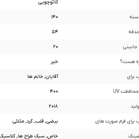
کائوچویی
سته
140
 حدقه
54
جابینی
20
زه هست؟
خیر
برای
آقایان, خانم ها
محافظت UV
400
لید
2018
برای فرم صورت های
بیضی, قلب, گرد, مثلثی
ینک
خاص, سبک طراح ها, کلاسیک