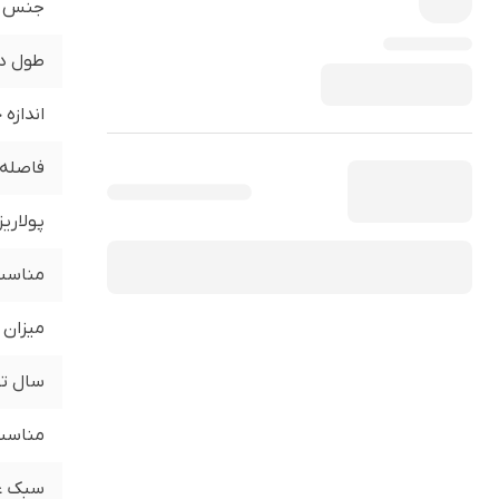
جنس
طول د
اندازه
فاصله 
پولاری
مناسب 
میزان 
سال تو
مناسب 
سبک ع