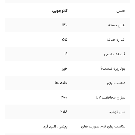
جنس
کائوچویی
طول دسته
140
اندازه حدقه
55
فاصله جابینی
19
پولاریزه هست؟
خیر
مناسب برای
خانم ها
میزان محافظت UV
400
سال تولید
2018
مناسب برای فرم صورت های
بیضی, قلب, گرد