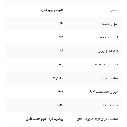
جنس
کائوچویی, فلزی
طول دسته
141
اندازه حدقه
53
فاصله جابینی
18
پولاریزه هست؟
بله
مناسب برای
خانم ها
میزان محافظت UV
400
سال تولید
2020
مناسب برای فرم صورت های
بیضی, گرد, مربع/مستطیل