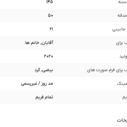
سته
145
 حدقه
50
جابینی
21
برای
آقایان, خانم ها
لید
2020
برای فرم صورت های
بیضی, گرد
ینک
مد روز / غیررسمی
یم
تمام فریم
حات