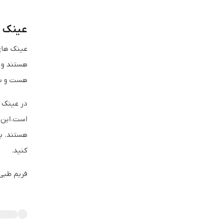
عینک 
عینک های
هستند و ک
هست و به همی
است.این ف
هستند. ب
کنید.
فریم طبی 