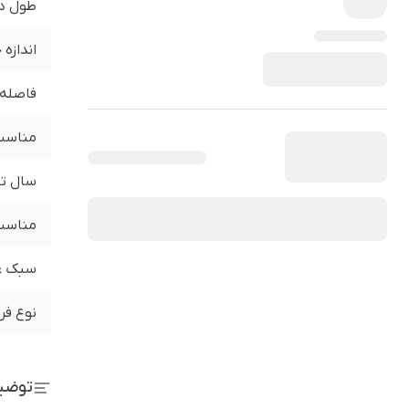
طول د
اندازه
فاصله 
مناسب 
سال تو
مناسب 
سبک ع
نوع فر
توضی