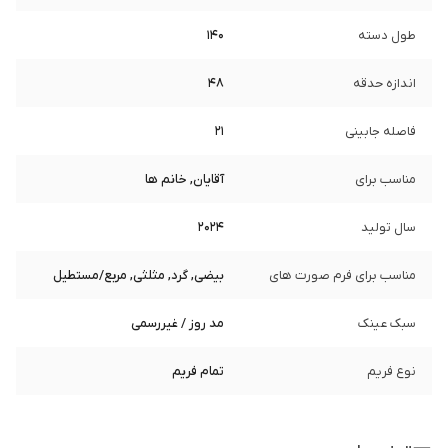
طول دسته
140
اندازه حدقه
48
فاصله جابینی
21
مناسب برای
آقایان, خانم ها
سال تولید
2024
مناسب برای فرم صورت های
بیضی, گرد, مثلثی, مربع/مستطیل
سبک عینک
مد روز / غیررسمی
نوع فریم
تمام فریم