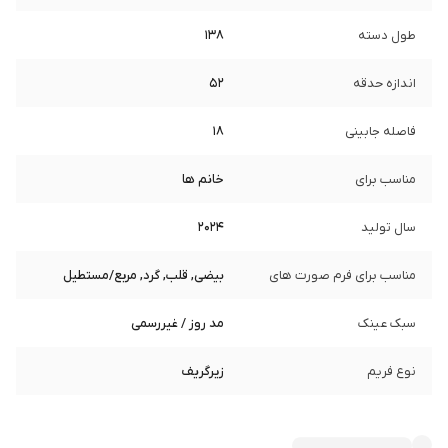
طول دسته
138
اندازه حدقه
52
فاصله جابینی
18
مناسب برای
خانم ها
سال تولید
2024
مناسب برای فرم صورت های
بیضی, قلب, گرد, مربع/مستطیل
سبک عینک
مد روز / غیررسمی
نوع فریم
زیرگریف