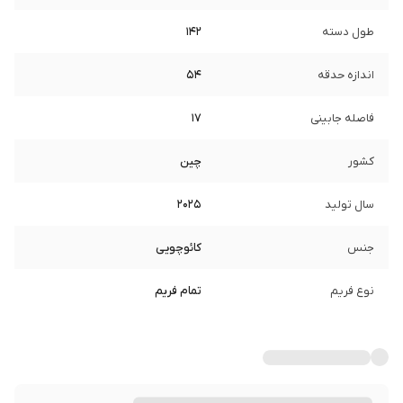
طول دسته
142
اندازه حدقه
54
فاصله جابینی
17
کشور
چین
سال تولید
2025
جنس
کائوچویی
نوع فریم
تمام فریم