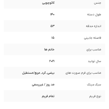
جنس
کائوچویی
طول دسته
140
اندازه حدقه
53
فاصله جابینی
15
مناسب برای
خانم ها
سال تولید
2021
مناسب برای فرم صورت های
بیضی, گرد, مربع/مستطیل
سبک عینک
مد روز / غیررسمی
نوع فریم
تمام فریم