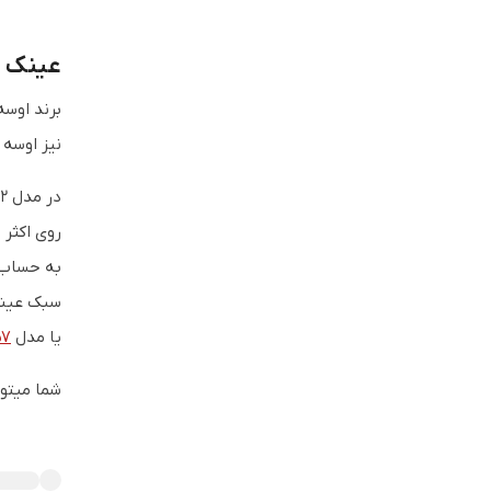
عینک طب
برند اوسه
نیز اوسه 
روی اکثر 
به حساب م
سبک عینک 
یا مدل
57
شما میتو