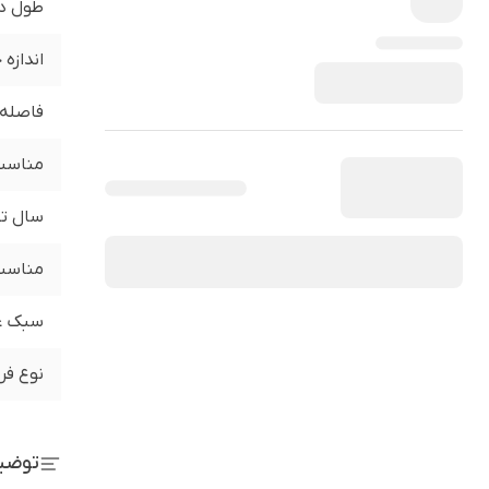
طول د
اندازه
فاصله 
مناسب 
سال تو
مناسب 
سبک ع
نوع فر
توضی