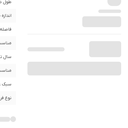
طول د
اندازه
فاصله 
مناسب 
سال تو
مناسب 
سبک ع
نوع فر