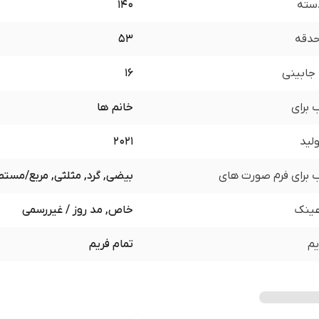
سته
140
 حدقه
53
جابینی
16
برای
خانم ها
لید
2021
برای فرم صورت های
بیضی, گرد, مثلثی, مربع/مست
ینک
خاص, مد روز / غیررسمی
یم
تمام فریم