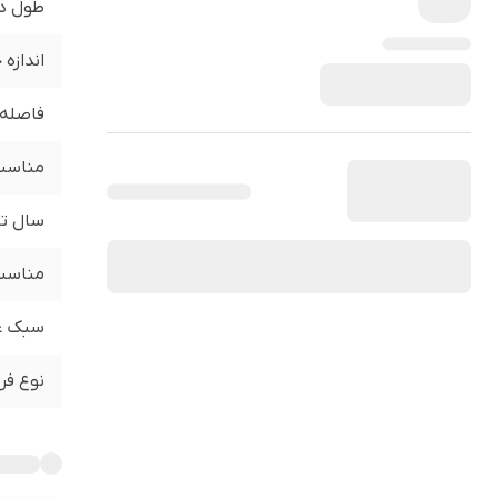
طول د
اندازه
فاصله 
مناسب 
سال تو
مناسب 
سبک ع
نوع فر