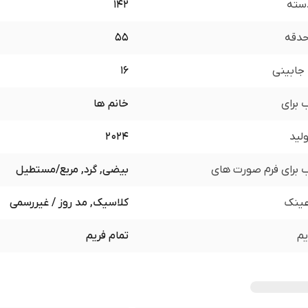
سته
142
 حدقه
55
جابینی
16
برای
خانم ها
لید
2024
برای فرم صورت های
بیضی, گرد, مربع/مستطیل
ینک
کلاسیک, مد روز / غیررسمی
یم
تمام فریم