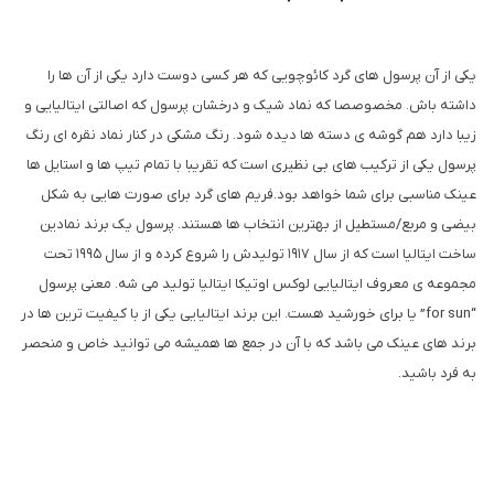
یکی از آن پرسول های گرد کائوچویی که هر کسی دوست دارد یکی از آن ها را
داشته باش. مخصوصصا که نماد شیک و درخشان پرسول که اصالتی ایتالیایی و
زیبا دارد هم گوشه ی دسته ها دیده شود. رنگ مشکی در کنار نماد نقره ای رنگ
پرسول یکی از ترکیب های بی نظیری است که تقریبا با تمام تیپ ها و استایل ها
عینک مناسبی برای شما خواهد بود.فریم های گرد برای صورت هایی به شکل
بیضی و مربع/مستطیل از بهترین انتخاب ها هستند. پرسول یک برند نمادین
ساخت ایتالیا است که از سال 1917 تولیدش را شروع کرده و از سال 1995 تحت
مجموعه ی معروف ایتالیایی لوکس اوتیکا ایتالیا تولید می شه. معنی پرسول
“for sun” یا برای خورشید هست. این برند ایتالیایی یکی از با کیفیت ترین ها در
برند های عینک می باشد که با آن در جمع ها همیشه می توانید خاص و منحصر
به فرد باشید.