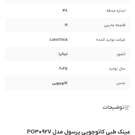
اندازه حدقه
48
فاصله جابینی
19
شرکت تولید کننده
Luxottica
کشور
ایتالیا
سال تولید
2025
جنس
کائوچویی
توضیحات
عینک طبی کائوچویی پرسول مدل PO3092V