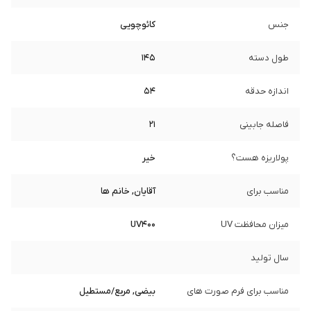
جنس
کائوچویی
طول دسته
145
اندازه حدقه
54
فاصله جابینی
21
پولاریزه هست؟
خیر
مناسب برای
آقایان, خانم ها
میزان محافظت UV
UV400
سال تولید
مناسب برای فرم صورت های
بیضی, مربع/مستطیل