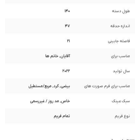
طول دسته
140
اندازه حدقه
47
فاصله جابینی
21
مناسب برای
آقایان, خانم ها
سال تولید
2022
مناسب برای فرم صورت های
بیضی, گرد, مربع/مستطیل
سبک عینک
خاص, مد روز / غیررسمی
نوع فریم
تمام فریم