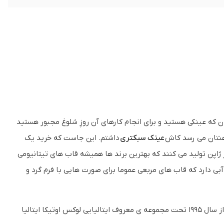
ن که عینکی هستید و برای انجام کارهای آن روزِ شلوغ مجبور هستید
هنتان می رسد کاش
عینک سبک­تری
داشتم. این جاست که خرید یک
 ژاپن تولید می کنند که بهترین برند ها همیشه قاب های تیتانیومی
آبی دارد که قاب های مربعی عموما برای صورت هایی با فرم گرد و
پرسول یک برند نمادین ساخت ایتالیا است که از سال 1917 تولیدش را شروع کرده و از سال 1995 تحت مجموعه ی معروف ایتالیایی لوکس اوتیکا ایتالیا