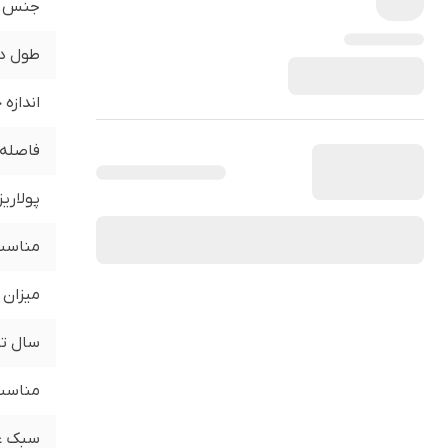
جنس
طول د
اندازه
فاصله 
پولاری
مناسب 
میزان 
سال تو
مناسب 
سبک ع