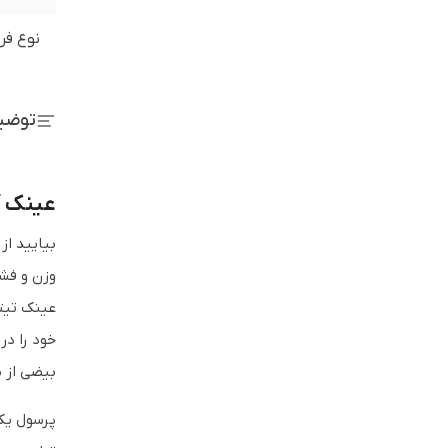
نوع فر
توضی
عینک آفت
بیایید از
وزن و فش
عینک تیتا
خود را در
بیضی از 