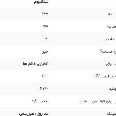
تیتانیوم
سته
145
 حدقه
47
جابینی
21
زه هست؟
خیر
برای
آقایان, خانم ها
محافظت UV
400
لید
2022
برای فرم صورت های
بیضی, گرد
ینک
مد روز / غیررسمی