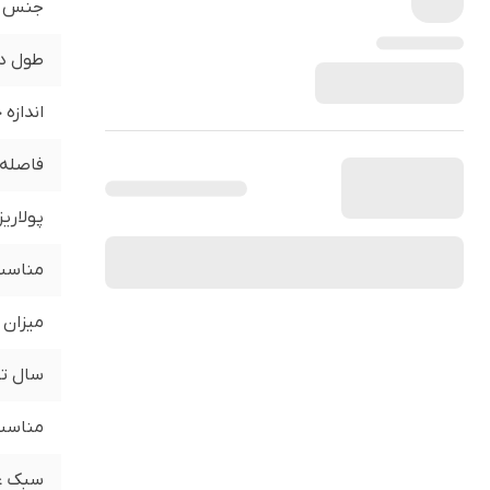
جنس
طول د
اندازه
فاصله 
پولاری
مناسب 
میزان 
سال تو
مناسب 
سبک ع