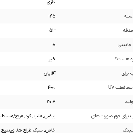
فلزی
سته
145
 حدقه
53
جابینی
18
زه هست؟
خیر
برای
آقایان
محافظت UV
400
لید
2017
برای فرم صورت های
بیضی, قلب, گرد, مربع/مستطی
ینک
خاص, سبک طراح ها, وینتیج