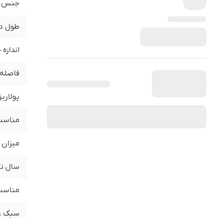
جنس
طول د
اندازه
فاصله 
پولاری
مناسب 
میزان 
سال تو
مناسب 
سبک ع