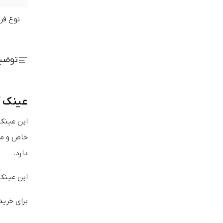
نوع فر
توضی
عینک آفت
این عینک
خاص و منح
دارد.
این عینک 
برای خرید