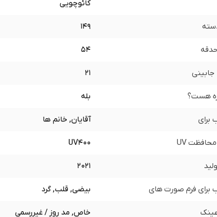
کائوچویی
سته
149
 حدقه
54
جابینی
21
زه هست؟
بله
برای
آقایان, خانم ها
محافظت UV
UV400
لید
2021
برای فرم صورت های
بیضی, قلب, گرد
ینک
خاص, مد روز / غیررسمی