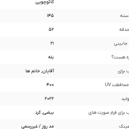
کائوچویی
سته
145
 حدقه
52
جابینی
21
زه هست؟
بله
برای
آقایان, خانم ها
محافظت UV
400
لید
2022
برای فرم صورت های
بیضی, گرد
ینک
مد روز / غیررسمی