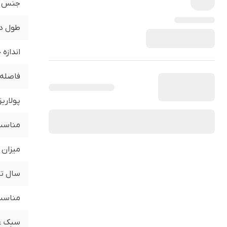
جنس
طول د
اندازه
فاصله 
پولاری
مناسب 
میزان 
سال تو
مناسب 
سبک ع