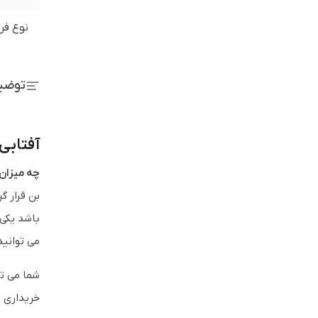
نوع فر
توضی
آفتابی 
چه میزان 
باشد یکی
می توانید
شما می ت
خریداری ن