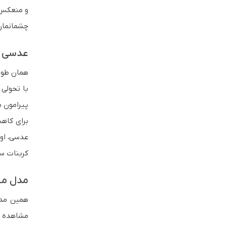
و منعکس ش
چشمانمان
عدسی Chromance ری بن چیست؟
همان طور
با تحولی
پیرامون م
عدسی، اون
کربنات سا
مدل مش
همین مدل
مشاهده ک