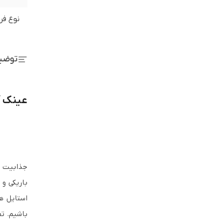
نوع فر
توضی
عینک آف
باریکی و
استایل ه
باشیم. تف