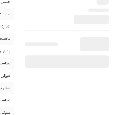
جنس
طول د
اندازه
فاصله 
پولاری
مناسب 
میزان 
سال تو
مناسب 
سبک ع