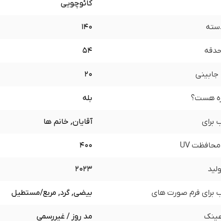
کائوچویی
سته
140
 حدقه
54
جابینی
20
زه هست؟
بله
برای
آقایان, خانم ها
محافظت UV
400
لید
2023
برای فرم صورت های
بیضی, گرد, مربع/مستطیل
ینک
مد روز / غیررسمی