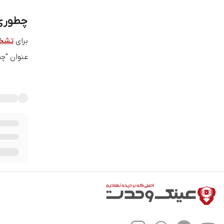
چطوری 
برای
تشخی
عنوان "چط