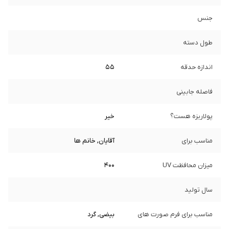
جنس
طول دسته
اندازه حدقه
55
فاصله جابینی
پولاریزه هست؟
خیر
مناسب برای
آقایان, خانم ها
میزان محافظت UV
400
سال تولید
مناسب برای فرم صورت های
بیضی, گرد